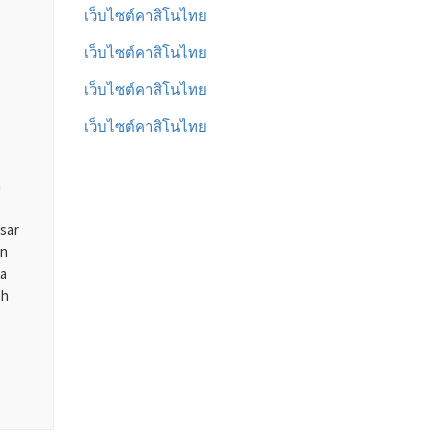
เว็บไซต์คาสิโนไทย
เว็บไซต์คาสิโนไทย
เว็บไซต์คาสิโนไทย
เว็บไซต์คาสิโนไทย
h
sar
in
da
ah