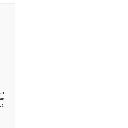
an
gan
ya,