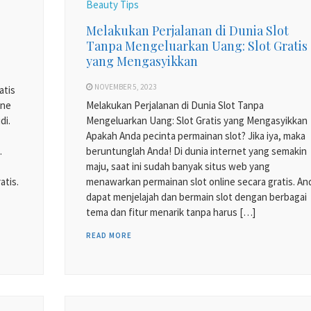
Beauty Tips
Melakukan Perjalanan di Dunia Slot
Tanpa Mengeluarkan Uang: Slot Gratis
yang Mengasyikkan
NOVEMBER 5, 2023
atis
ine
Melakukan Perjalanan di Dunia Slot Tanpa
di.
Mengeluarkan Uang: Slot Gratis yang Mengasyikkan
Apakah Anda pecinta permainan slot? Jika iya, maka
.
beruntunglah Anda! Di dunia internet yang semakin
maju, saat ini sudah banyak situs web yang
tis.
menawarkan permainan slot online secara gratis. An
dapat menjelajah dan bermain slot dengan berbagai
tema dan fitur menarik tanpa harus […]
READ MORE