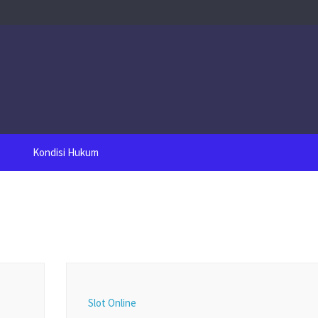
Kondisi Hukum
Slot Online