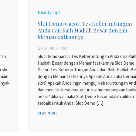
Beauty Tips
Slot Demo Gacor: Tes Keberuntungan
Anda dan Raih Hadiah Besar dengan
Memanfaatkannya
NOVEMBER 1, 2023
inan
Slot Demo Gacor: Tes Keberuntungan Anda dan Rai
Hadiah Besar dengan Memanfaatkannya Slot Demo
 slot
Gacor: Tes Keberuntungan Anda dan Raih Hadiah Be
rmain
dengan Memanfaatkannya Apakah Anda suka berma
banyak
slot? Apakah Anda ingin menguji keberuntungan An
dan memiliki kesempatan untuk memenangkan hadi
besar? Jika ya, maka Slot Demo Gacor adalah pilihan
terbaik untuk Anda! Slot Demo […]
READ MORE