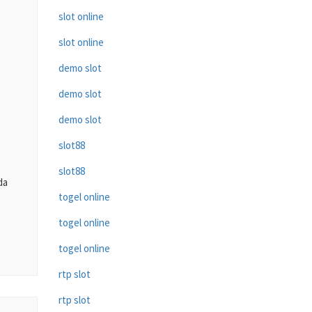
slot online
slot online
demo slot
demo slot
demo slot
slot88
slot88
da
togel online
togel online
togel online
rtp slot
rtp slot