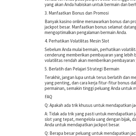
yang akan Anda habiskan untuk bermain dan ber
3. Manfaatkan Bonus dan Promosi
Banyak kasino online menawarkan bonus dan pr
jackpot besar. Manfaatkan bonus selamat datang,
mengoptimalkan pengalaman bermain Anda.
4. Perhatikan Volatilitas Mesin Slot
Sebelum Anda mulai bermain, perhatikan volatilit
cenderung memberikan pembayaran yang lebih be
volatilitas rendah akan memberikan pembayaran 
5. Berlatih dan Pelajari Strategi Bermain
Terakhir, jangan lupa untuk terus berlatih dan me
yang penting, dan cara kerja fitur-fitur bonus
permainan, semakin tinggi peluang Anda untuk 
FAQ
Q: Apakah ada trik khusus untuk mendapatkan ja
A: Tidak ada trik yang pasti untuk mendapatkan 
slot yang tepat, mengelola uang dengan bijak,
Anda untuk mendapatkan jackpot besar.
Q: Berapa besar peluang untuk mendapatkan jack