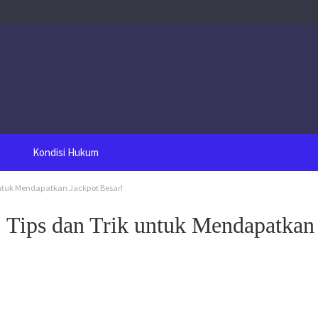
Kondisi Hukum
 untuk Mendapatkan Jackpot Besar!
: Tips dan Trik untuk Mendapatkan