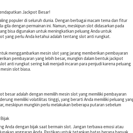
 Mendapatkan Jackpot Besar!
paling populer di seluruh dunia. Dengan berbagai macam tema dan fitur
ila-gila dengan permainan ini. Namun, meskipun slot didasarkan pada
 yang bisa digunakan untuk meningkatkan peluang Anda untuk
ot yang perlu Anda ketahui adalah tentang slot anti rungkat.
n untuk menggambarkan mesin slot yang jarang memberikan pembayaran
berikan pembayaran yang lebih besar, mungkin dalam bentuk jackpot
lot anti rungkat sering kali menjadi incaran para penjudi karena peluang
mesin slot biasa.
pot besar adalah dengan memilih mesin slot yang memiliki pembayaran
erung memiliki volatilitas tinggi, yang berarti Anda memiliki peluang yan
ar, meskipun mungkin perlu melakukan beberapa putaran sebelum
Bijak
g Anda dengan bijak saat bermain slot. Jangan terbawa emosi atau
elupakan anggaran Anda. Pastikan untuk tetapkan batas berapa banyak