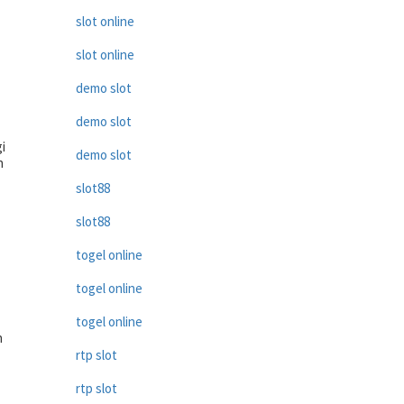
slot online
slot online
demo slot
demo slot
i
demo slot
n
slot88
slot88
togel online
togel online
togel online
n
rtp slot
rtp slot