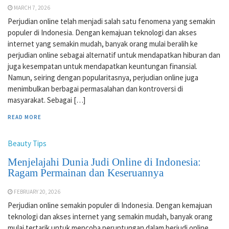
MARCH 7, 2026
Perjudian online telah menjadi salah satu fenomena yang semakin
populer di Indonesia. Dengan kemajuan teknologi dan akses
internet yang semakin mudah, banyak orang mulai beralih ke
perjudian online sebagai alternatif untuk mendapatkan hiburan dan
juga kesempatan untuk mendapatkan keuntungan finansial.
Namun, seiring dengan popularitasnya, perjudian online juga
menimbulkan berbagai permasalahan dan kontroversi di
masyarakat. Sebagai […]
READ MORE
Beauty Tips
Menjelajahi Dunia Judi Online di Indonesia:
Ragam Permainan dan Keseruannya
FEBRUARY 20, 2026
Perjudian online semakin populer di Indonesia. Dengan kemajuan
teknologi dan akses internet yang semakin mudah, banyak orang
mulai tertarik untuk mencoba peruntungan dalam berjudi online.