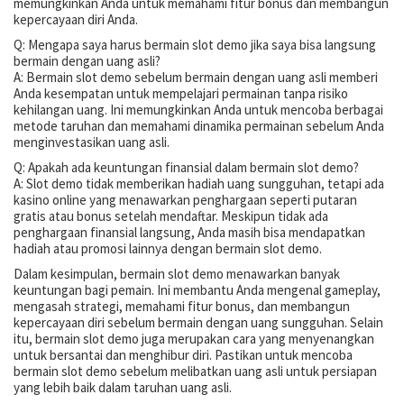
memungkinkan Anda untuk memahami fitur bonus dan membangun
kepercayaan diri Anda.
Q: Mengapa saya harus bermain slot demo jika saya bisa langsung
bermain dengan uang asli?
A: Bermain slot demo sebelum bermain dengan uang asli memberi
Anda kesempatan untuk mempelajari permainan tanpa risiko
kehilangan uang. Ini memungkinkan Anda untuk mencoba berbagai
metode taruhan dan memahami dinamika permainan sebelum Anda
menginvestasikan uang asli.
Q: Apakah ada keuntungan finansial dalam bermain slot demo?
A: Slot demo tidak memberikan hadiah uang sungguhan, tetapi ada
kasino online yang menawarkan penghargaan seperti putaran
gratis atau bonus setelah mendaftar. Meskipun tidak ada
penghargaan finansial langsung, Anda masih bisa mendapatkan
hadiah atau promosi lainnya dengan bermain slot demo.
Dalam kesimpulan, bermain slot demo menawarkan banyak
keuntungan bagi pemain. Ini membantu Anda mengenal gameplay,
mengasah strategi, memahami fitur bonus, dan membangun
kepercayaan diri sebelum bermain dengan uang sungguhan. Selain
itu, bermain slot demo juga merupakan cara yang menyenangkan
untuk bersantai dan menghibur diri. Pastikan untuk mencoba
bermain slot demo sebelum melibatkan uang asli untuk persiapan
yang lebih baik dalam taruhan uang asli.