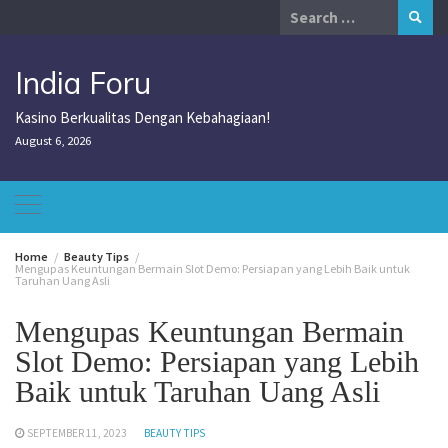
Skip
Search
to
for:
content
India Foru
Kasino Berkualitas Dengan Kebahagiaan!
August 6, 2026
Home
Beauty Tips
Mengupas Keuntungan Bermain Slot Demo: Persiapan yang Lebih Baik untuk
Taruhan Uang Asli
Mengupas Keuntungan Bermain
Slot Demo: Persiapan yang Lebih
Baik untuk Taruhan Uang Asli
SEPTEMBER 11, 2023
BEAUTY TIPS