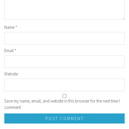
Name
*
Email
*
Website
Save my name, email, and website in this browser for the next time I
comment.