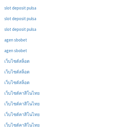
slot deposit pulsa
slot deposit pulsa
slot deposit pulsa
agen sbobet
agen sbobet
เว็บไซต์สล็อต
เว็บไซต์สล็อต
เว็บไซต์สล็อต
เว็บไซต์คาสิโนไทย
เว็บไซต์คาสิโนไทย
เว็บไซต์คาสิโนไทย
เว็บไซต์คาสิโนไทย