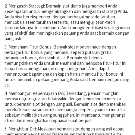
2. Mengasah Strategi: Bermain slot demo juga memberi Anda
kesempatan untuk mengembangkan dan mengasah strategi Anda.
Anda bisa bereksperimen dengan berbagai metode taruhan,
mencoba sistem taruhan tertentu, atau menguji teori-teori
taruhan lainnya. Ini membantu Anda mengidentifikasi strategi mana
yang efektif dan meningkatkan peluang Anda saat bermain dengan
uang asli.
3. Memahami Fitur Bonus: Banyak slot modern hadir dengan
berbagai fitur bonus yang menarik, seperti putaran gratis,
permainan bonus, dan simbol liar. Bermain slot demo
memungkinkan Anda untuk memahami dan mencoba fitur-fitur ini
tanpa harus mengeluarkan uang sungguhan. Anda dapat
menentukan bagaimana dan kapan harus memicu fitur bonus ini
untuk menambah peluang menang Anda saat bermain dengan uang
asli.
4. Membangun Kepercayaan Diri: Terkadang, pemain mungkin
merasa ragu-ragu atau tidak yakin dengan kemampuan mereka
untuk bermain slot dengan uang asli. Bermain slot demo memberi
mereka kesempatan untuk membangun kepercayaan diri mereka
sebelum melibatkan uang sungguhan. Ini membantu mengurangi
stres dan meningkatkan kepuasan saat berjudi.
5. Menghibur Diri: Meskipun bermain slot dengan uang asli dapat
memberikan keuntungan finansial, jangan lupa bahwa slot juga