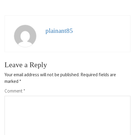
plainant85
Leave a Reply
Your email address will not be published.
Required fields are
marked
*
Comment
*