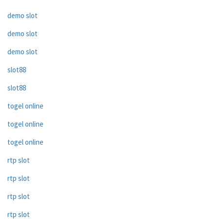
demo slot
demo slot
demo slot
slot88
slot88
togel online
togel online
togel online
rtp slot
rtp slot
rtp slot
rtp slot