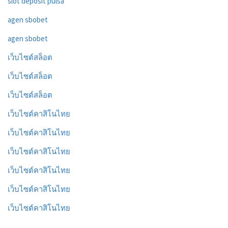
slot deposit pulsa
agen sbobet
agen sbobet
เว็บไซต์สล็อต
เว็บไซต์สล็อต
เว็บไซต์สล็อต
เว็บไซต์คาสิโนไทย
เว็บไซต์คาสิโนไทย
เว็บไซต์คาสิโนไทย
เว็บไซต์คาสิโนไทย
เว็บไซต์คาสิโนไทย
เว็บไซต์คาสิโนไทย