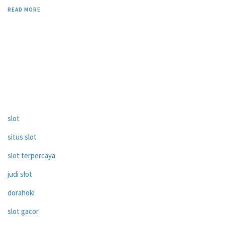
READ MORE
slot
situs slot
slot terpercaya
judi slot
dorahoki
slot gacor